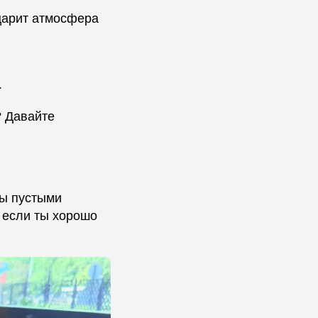
царит атмосфера
а
? Давайте
ны пустыми
 если ты хорошо