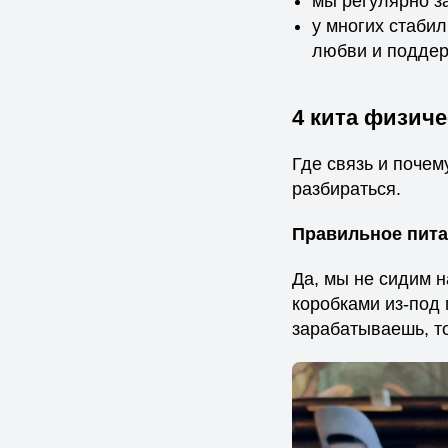
мы регулярно з
у многих стаби
любви и поддер
4 кита физиче
Где связь и почем
разбираться.
Правильное пита
Да, мы не сидим 
коробками из-под 
зарабатываешь, то