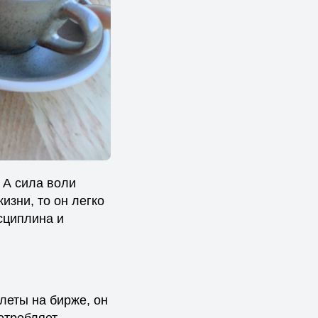
 А сила воли
изни, то он легко
исциплина и
леты на бирже, он
потребляет