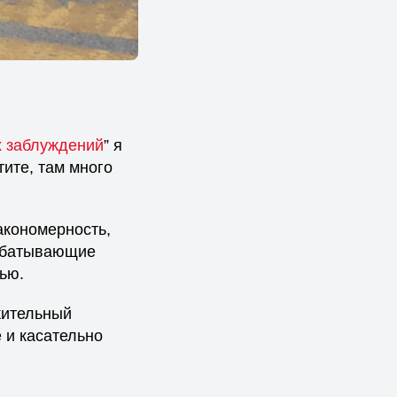
х заблуждений
” я
тите, там много
акономерность,
рабатывающие
ью.
жительный
е и касательно