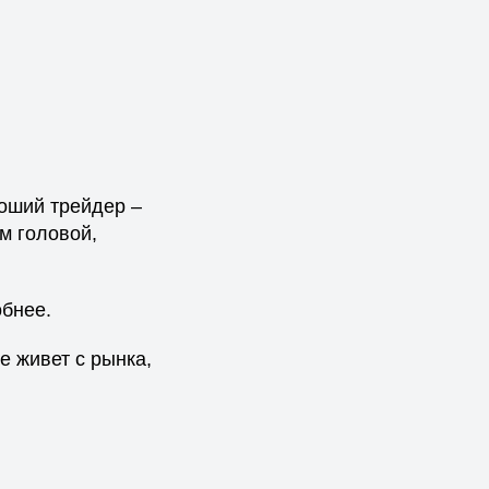
оший трейдер –
м головой,
обнее.
е живет с рынка,