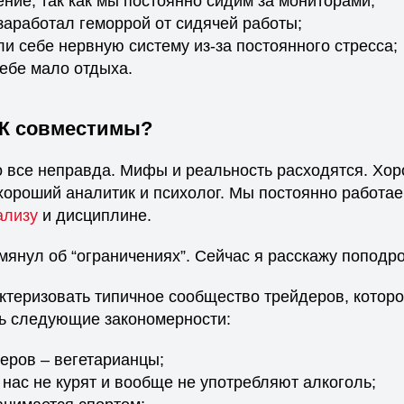
ение, так как мы постоянно сидим за мониторами;
заработал геморрой от сидячей работы;
и себе нервную систему из-за постоянного стресса;
ебе мало отдыха.
Ж совместимы?
о все неправда. Мифы и реальность расходятся. Хор
хороший аналитик и психолог. Мы постоянно работае
ализу
и дисциплине.
мянул об “ограничениях”. Сейчас я расскажу поподр
ктеризовать типичное сообщество трейдеров, которо
ь следующие закономерности:
деров – вегетарианцы;
нас не курят и вообще не употребляют алкоголь;