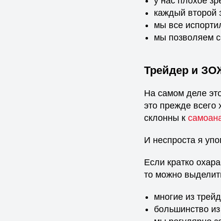
у нас плохое зр
каждый второй 
мы все испортил
мы позволяем с
Трейдер и ЗО
На самом деле эт
это прежде всего 
склонны к
самоан
И неспроста я упо
Если кратко охара
то можно выделит
многие из трей
большинство из 