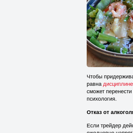
Чтобы придержива
равна
дисциплине
сможет перенести 
психология.
Отказ от алкогол
Если трейдер дейс
ежедневно напряга