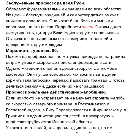
Заслуженные профессора всея Руси.
Обладают фундаментальными знаниями во всех областях.
Их цель – блеснуть эрудицией и самоутвердиться за счет
унижения оппонента. Они хотят быть белыми умными
воронами, но это не так. Подробности
здесь
. Готовы долго
дискутировать, цитируя Википедию и другие справочники.
Отличаются повышенным высокомерием, гордыней и
презрением к другим людям.
Моралисты, уровень 80.
Похожи на профессоров, но матушка природы не наградила
острым умом и скоростью поиска информации в сети.
Однако житейский опыт они демонстрируют с апломбом
мастеров. Они лучше всех знают, как воспитывать детей,
кормить галапагосских черепах, парковать трамвай… готовы
делиться знаниями, даже если их не спрашивают.
Профессиональные действующие жалобщики.
Если их что-то не устраивает, они начинает строчить жалобы
со скоростью лазерного принтера: в Роскомнадзор и
Роспотребнадзор, в Лигу Справедливости и Жириновскому, в
Гринпис и в администрацию соцсетей, в прокуратуру и
профсоюз трубочистов Ивановской области.
У такого типа людей, как правило, диагноза нет, но им