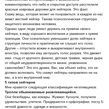
комментировать что-либо в открытом доступе расстелили
красные ковровые дорожки для хейтеров. Это факт.
Скажу вещь, которая может не понравиться: в каждом из нас
живет жесткий хейтер. Такова психологическая структура
защитного механизма человека.
Однако одни люди умеют держать на привязи своего
хейтера, в виду хорошего воспитания и уважения к чужим
границам. Они сознательно уменьшают долю хейтера в
структуре личности и практически не слышат его голос.
Другие – отпустили вожжи и выкармливают внутреннего
монстра, позволяя ему заглушать голос разума. Что движет
ими: стыд от крупного фиаско, детская травма, черная дыра
от общей неудовлетворенности жизни, уязвленное
самолюбие? Это его драма. Вас, как объект хейта, это не
должно волновать. Что скажут хейтеры направлено не на
вас, а в его внутренний мир.
5 типов хейтеров
Мне нравится следующая классификация негативщиков:
Тролли обыкновенные развлекающийся.
Они безобидны, как комары. Жужжат. Куснули, получили
удовольствие, улетели. Придираются к орфографии, посту 5-
летней давности, одежде и внешности.