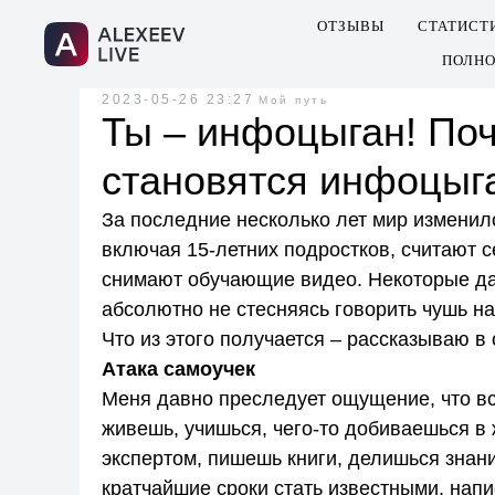
ОТЗЫВЫ
СТАТИСТ
ПОЛНО
2023-05-26 23:27
Мой путь
Ты – инфоцыган! По
становятся инфоцыг
За последние несколько лет мир изменил
включая 15-летних подростков, считают с
снимают обучающие видео. Некоторые да
абсолютно не стесняясь говорить чушь на
Что из этого получается – рассказываю в
Атака самоучек
Меня давно преследует ощущение, что все
живешь, учишься, чего-то добиваешься в
экспертом, пишешь книги, делишься знан
кратчайшие сроки стать известными, написа