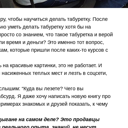
яру, чтобы научиться делать табуретку. После
о уметь делать табуретку хотя бы на
осто со знанием, что такое табуретка и верой
или время и деньги? Это именно тот вопрос,
ам, которые пришли после каких-то курсов с
 на красивые картинки, это не работает. И
 насиженных теплых мест и лезть в соцсети,
 слышим: “Куда вы лезете? Чего вы
абсурд. Я даже хочу написать новую книгу про
примерах знакомых и друзей показать, к чему
цыгане на самом деле? Это продавцы
 реального опыта, знаний, не несут