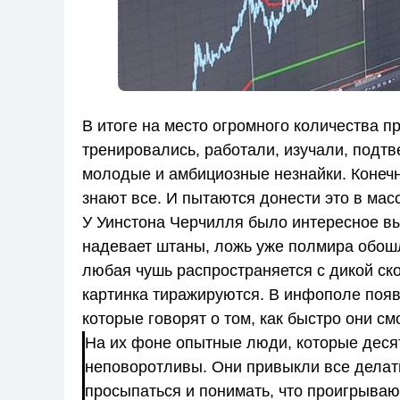
В итоге на место огромного количества п
тренировались, работали, изучали, подт
молодые и амбициозные незнайки. Конечно
знают все. И пытаются донести это в мас
У Уинстона Черчилля было интересное вы
надевает штаны, ложь уже полмира обошл
любая чушь распространяется с дикой ск
картинка тиражируются. В инфополе появ
которые говорят о том, как быстро они см
На их фоне опытные люди, которые деся
неповоротливы. Они привыкли все делать
просыпаться и понимать, что проигрываю