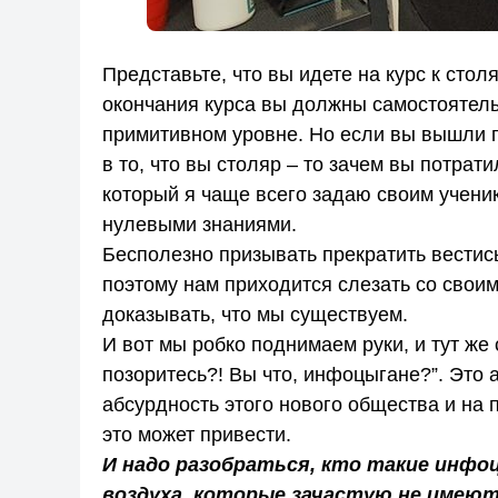
Представьте, что вы идете на курс к стол
окончания курса вы должны самостоятельн
примитивном уровне. Но если вы вышли пр
в то, что вы столяр – то зачем вы потрат
который я чаще всего задаю своим ученик
нулевыми знаниями.
Бесполезно призывать прекратить вестись
поэтому нам приходится слезать со своим
доказывать, что мы существуем.
И вот мы робко поднимаем руки, и тут же
позоритесь?! Вы что, инфоцыгане?”. Это 
абсурдность этого нового общества и на 
это может привести.
И надо разобраться, кто такие инфо
воздуха, которые зачастую не имеют