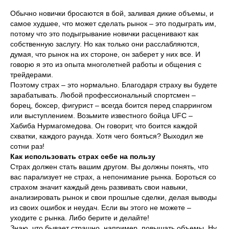
Обычно новички бросаются в бой, заливая дикие объемы, и
самое худшее, что может сделать рынок – это подыграть им,
потому что это подыгрывание новички расценивают как
собственную заслугу. Но как только они расслабляются,
думая, что рынок на их стороне, он заберет у них все. И
говорю я это из опыта многолетней работы и общения с
трейдерами.
Поэтому страх – это нормально. Благодаря страху вы будете
зарабатывать. Любой профессиональный спортсмен –
борец, боксер, фигурист – всегда боится перед спаррингом
или выступлением. Возьмите известного бойца UFC –
Хабиба Нурмагомедова. Он говорит, что боится каждой
схватки, каждого раунда. Хотя чего бояться? Выходил же
сотни раз!
Как использовать страх себе на пользу
Страх должен стать вашим другом. Вы должны понять, что
вас парализует не страх, а непонимание рынка. Бороться со
страхом значит каждый день развивать свои навыки,
анализировать рынок и свои прошлые сделки, делая выводы
из своих ошибок и неудач. Если вы этого не можете –
уходите с рынка. Либо берите и делайте!
Знаю, что бывает страшно, например, повышать объемы. Ну,