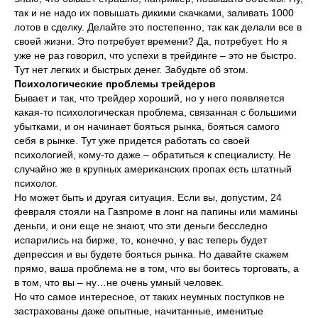
так и не надо их повышать дикими скачками, заливать 1000
лотов в сделку. Делайте это постепенно, так как делали все в
своей жизни. Это потребует времени? Да, потребует. Но я
уже не раз говорил, что успехи в трейдинге – это не быстро.
Тут нет легких и быстрых денег. Забудьте об этом.
Психологические проблемы трейдеров
Бывает и так, что трейдер хороший, но у него появляется
какая-то психологическая проблема, связанная с большими
убытками, и он начинает бояться рынка, бояться самого
себя в рынке. Тут уже придется работать со своей
психологией, кому-то даже – обратиться к специалисту. Не
случайно же в крупных американских пропах есть штатный
психолог.
Но может быть и другая ситуация. Если вы, допустим, 24
февраля стояли на Газпроме в лонг на папины или мамины
деньги, и они еще не знают, что эти деньги бесследно
испарились на бирже, то, конечно, у вас теперь будет
депрессия и вы будете бояться рынка. Но давайте скажем
прямо, ваша проблема не в том, что вы боитесь торговать, а
в том, что вы – ну…не очень умный человек.
Но что самое интересное, от таких неумных поступков не
застрахованы даже опытные, начитанные, именитые