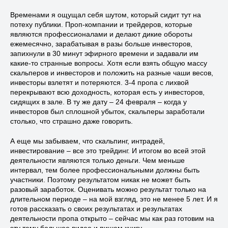
Временами я ощущал себя шутом, который сидит тут на
потеху публики. Проп-компании и трейдеров, которые
являются профессионалами и делают дикие обороты
ежемесячно, зарабатывая в разы больше инвесторов,
запихнули в 30 минут эфирного времени и задавали им
какие-то странные вопросы. Хотя если взять общую массу
скальперов и инвесторов и положить на разные чаши весов,
инвесторы взлетят и потеряются. 3-4 пропа с лихвой
перекрывают всю доходность, которая есть у инвесторов,
сидящих в зале. В ту же дату – 24 февраля – когда у
инвесторов был сплошной убыток, скальперы заработали
столько, что страшно даже говорить.
А еще мы забываем, что скальпинг, интрадей,
инвестирование – все это трейдинг. И итогом во всей этой
деятельности являются только деньги. Чем меньше
интервал, тем более профессиональными должны быть
участники. Поэтому результатом никак не может быть
разовый заработок. Оценивать можно результат только на
длительном периоде – на мой взгляд, это не менее 5 лет. И я
готов рассказать о своих результатах и результатах
деятельности пропа открыто – сейчас мы как раз готовим на