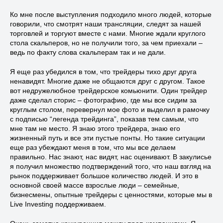
Ко мне после выступления подходило много людей, которые
говорили, что смотрят наши трансляции, следят за нашей
торговлей и торгуют вместе с нами. Многие ждали круглого
стола скальперов, но не получили того, за чем приехали –
ведь по факту слова скальперам так и не дали.
Я еще раз убедился в том, что трейдеры тихо друг друга
ненавидят. Многие даже не общаются друг с другом. Такое
вот недружелюбное трейдерское комьюнити. Один трейдер
даже сделал сторис – фотографию, где мы все сидим за
круглым столом, перевернул мое фото и выделил в рамочку
с подписью “легенда трейдинга”, показав тем самым, что
мне там не место. Я знаю этого трейдера, знаю его
жизненный путь и все эти пустые понты. Но такие ситуации
еще раз убеждают меня в том, что мы все делаем
правильно. Нас знают, нас видят, нас оценивают. В закулисье
я получил множество подтверждений того, что наш взгляд на
рынок поддерживает большое количество людей. И это в
основной своей массе взрослые люди – семейные,
бизнесмены, опытные трейдеры с ценностями, которые мы в
Live Investing поддерживаем.