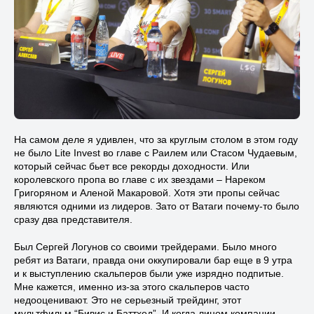
На самом деле я удивлен, что за круглым столом в этом году
не было Lite Invest во главе с Раилем или Стасом Чудаевым,
который сейчас бьет все рекорды доходности. Или
королевского пропа во главе с их звездами – Нареком
Григоряном и Аленой Макаровой. Хотя эти пропы сейчас
являются одними из лидеров. Зато от Ватаги почему-то было
сразу два представителя.
Был Сергей Логунов со своими трейдерами. Было много
ребят из Ватаги, правда они оккупировали бар еще в 9 утра
и к выступлению скальперов были уже изрядно подпитые.
Мне кажется, именно из-за этого скальперов часто
недооценивают. Это не серьезный трейдинг, этот
мультфильм “Бивис и Баттхед”. И когда лицом компании