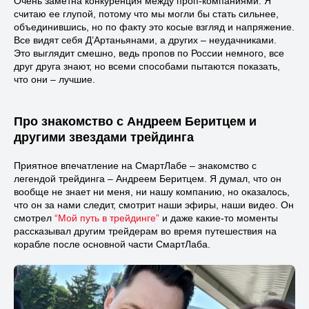
Очень заметна конкуренция между проп-компаниями. Я
считаю ее глупой, потому что мы могли бы стать сильнее,
объединившись, но по факту это косые взгляд и напряжение.
Все видят себя Д’Артаньянами, а других – неудачниками.
Это выглядит смешно, ведь пропов по России немного, все
друг друга знают, но всеми способами пытаются показать,
что они – лучшие.
Про знакомство с Андреем Беритцем и
другими звездами трейдинга
Приятное впечатление на СмартЛабе – знакомство с
легендой трейдинга – Андреем Беритцем. Я думал, что он
вообще не знает ни меня, ни нашу компанию, но оказалось,
что он за нами следит, смотрит наши эфиры, наши видео. Он
смотрел
“Мой путь в трейдинге”
и даже какие-то моменты
рассказывал другим трейдерам во время путешествия на
корабле после основной части СмартЛаба.