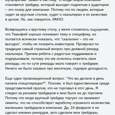
становится трейдер, который выходит подпитым к аудитории
– это позор для компании. Потому что по людям, которые
сидят за круглым столом, судят о скальперах и их качествах
в целом. Но, как говорится, ИМХО.
Возвращаясь к круглому столу, у меня сложилось ощущение,
что Тимофей хорошо понимает тему и специфику, но
пытается всячески показать, что “скальпинг – это не
выгодно”, чтобы не позорить инвесторов. Прозвучал по
традиции самый странный вопрос про дневной рекорд
скальпера. Причем ребята с радостью поддакивали и
подпрыгивали, потому что им хотелось осветить свои
рекорды, но по сути рекорды мало говорят о трейдере.
Ничего не было сказано про месячную, годовую доходность.
Еще один провокационный вопрос: “Что вы делали в день
начала спецоперации?”. Похоже, я был единственным среди
представителей пропов, кто не торговал в этот день. Я
следил за рисками трейдеров и мне было не до торговли.
Потому что когда крупный трейдер торгует, он занимает
лимиты, что не способствует заработку огромного количества
маленьких трейдеров в компании. Да, 24 февраля я не
сделал никаких рекордов, зато сделали мои трейдеры.