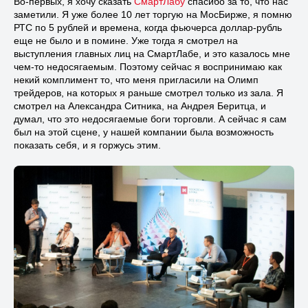
Во-первых, я хочу сказать
СмартЛабу
спасибо за то, что нас
заметили. Я уже более 10 лет торгую на МосБирже, я помню
РТС по 5 рублей и времена, когда фьючерса доллар-рубль
еще не было и в помине. Уже тогда я смотрел на
выступления главных лиц на СмартЛабе, и это казалось мне
чем-то недосягаемым. Поэтому сейчас я воспринимаю как
некий комплимент то, что меня пригласили на Олимп
трейдеров, на которых я раньше смотрел только из зала. Я
смотрел на Александра Ситника, на Андрея Беритца, и
думал, что это недосягаемые боги торговли. А сейчас я сам
был на этой сцене, у нашей компании была возможность
показать себя, и я горжусь этим.